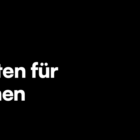
en für
nen