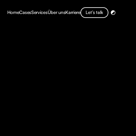
Let’s talk
Home
Cases
Services
Über uns
Karriere